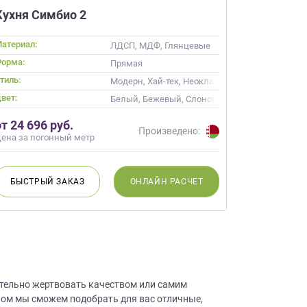
Кухня Симбио 2
атериал:
ЛДСП, МДФ, Глянцевые
орма:
Прямая
тиль:
ые
Модерн, Хай-тек, Неоклассика, Современные
вет:
ость, Кремовый
Белый, Бежевый, Слоновая кость, Кремовый,
от 24 696 руб.
Произведено:
ена за погонный метр
БЫСТРЫЙ
ЗАКАЗ
ОНЛАЙН
РАСЧЕТ
ательно жертвовать качеством или самим
оном мы сможем подобрать для вас отличные,