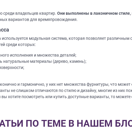
ю среди владельцев квартир.
Они выполнены в лаконичном стиле,
тных вариантов для времяпровождения.
асса
а используется модульная система, которая позволяет различным 
ей среди которых:
Нет времени? П
жного исполнения и множества деталей;
ь натуральные материалы (дерево, камень);
Наши салоны да
поверхности;
Не нашли нужную модель
вас?
или фасад мебели?
конично и гармонично, у них нет множества фурнитуры, что может
Дизайнер приедет к вам, замерит пом
ианты не слишком отличаются по стилю и дизайну, многие из них п
дизайн-проект и предоставит чертежи
Разработаем и изготовим мебель любой сложности! Возможно
 вы хотите посмотреть или купить доступные варианты, то можете
изготовление образца модели перед заказом
совершенно
БЕСПЛАТНО*
. Даже если 
*минимальная стоимость проекта от 1
Что от вас треб
АТЬИ ПО ТЕМЕ В НАШЕМ БЛ