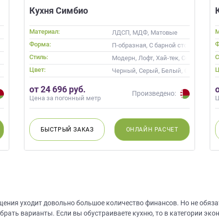
Кухня Симбио
Материал:
М
ЛДСП, МДФ, Матовые
Форма:
Ф
П-образная, С барной стойкой
Стиль:
С
авский, Современные
Модерн, Лофт, Хай-тек, Современн
Цвет:
Ц
ая кость, Кремовый, Коричневый, Белый верх темный низ
Черный, Серый, Белый, Слоновая к
от 24 696 руб.
Произведено:
Цена за погонный метр
Ц
БЫСТРЫЙ
ЗАКАЗ
ОНЛАЙН
РАСЧЕТ
щения уходит довольно большое количество финансов. Но не обяз
брать варианты. Если вы обустраиваете кухню, то в категории эк