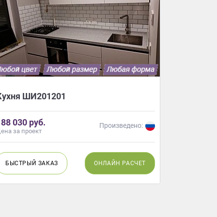
Кухня ШИ201201
Кухня Р
188 030 руб.
374 280 
Произведено:
ена за проект
Цена за про
БЫСТРЫЙ
ЗАКАЗ
ОНЛАЙН
РАСЧЕТ
БЫСТР