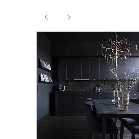
Приш
‹
›
Выездно
с образ
Нажим