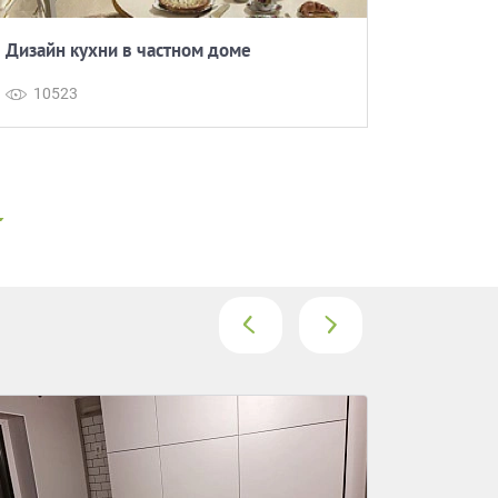
Дизайн кухни в частном доме
Как выбр
10523
1338
‹
›