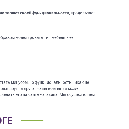
 не теряют своей функциональности
, продолжают
образом моделировать тип мебели и ее
×
робки?
×
леко от
 стать минусом, но функциональность никак не
ещение, подготовит
охожи друг на друга. Наша компания может
 для строителей
 сделать это на сайте магазина. Мы осуществляем
вы не купите мебель.
50 000 т.р.
уется?
ОГЕ