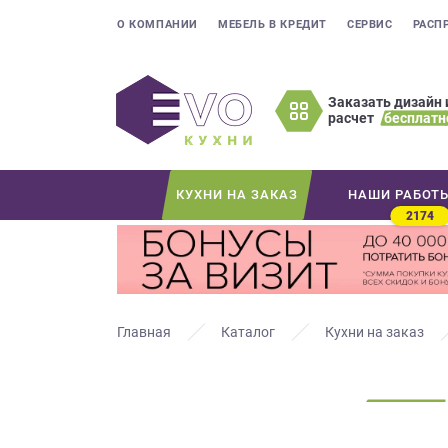
О КОМПАНИИ
МЕБЕЛЬ В КРЕДИТ
СЕРВИС
РАСП
Заказать дизайн 
расчет
бесплатн
Оставьте
ваши
контактные
КУХНИ НА ЗАКАЗ
НАШИ РАБОТ
данные
2174
Мы
свяжемся
с
вами
в
Главная
Каталог
Кухни на заказ
ближайшее
время
и
ответим
на