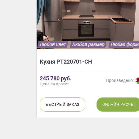
Лонгфорд
Кухня РТ220701-СН
245 780 руб.
ведено:
Произведено:
Цена за проект
Н
РАСЧЕТ
БЫСТРЫЙ
ЗАКАЗ
ОНЛАЙН
РАСЧЕТ