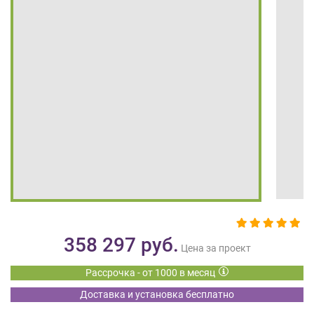
на
обработку
персональных
данных
,
а
также
Согласие
на
обработку
персональных
данных
метрическими
программами
в
порядке
и
358 297
руб.
на
Цена за проект
условиях
Рассрочка - от 1000 в месяц
Политики
обработки
Доставка и установка бесплатно
персональных