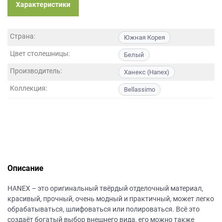
данных.
Характеристики
Страна:
Южная Корея
Цвет столешницы:
Белый
Производитель:
Ханекс (Hanex)
Коллекция:
Bellassimo
Описание
НANEХ – это оригинальный твёрдый отделочный материал,
красивый, прочный, очень модный и практичный, может легко
обрабатываться, шлифоваться или полироваться. Всё это
создаёт богатый выбор внешнего вида, его можно также