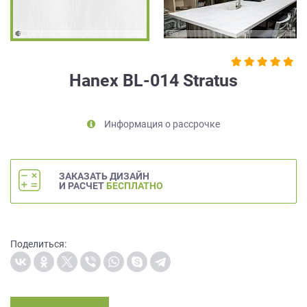
на
обработку
персональных
данных
,
а
Hanex BL-014 Stratus
также
Согласие
на
Информация о рассрочке
обработку
персональных
данных
метрическими
ЗАКАЗАТЬ ДИЗАЙН
программами
И РАСЧЕТ
БЕСПЛАТНО
в
порядке
и
на
Поделиться:
условиях
Политики
обработки
персональных