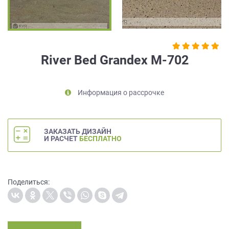
на
обработку
персональных
данных
,
а
River Bed Grandex M-702
также
Согласие
на
Информация о рассрочке
обработку
персональных
данных
метрическими
ЗАКАЗАТЬ ДИЗАЙН
программами
И РАСЧЕТ
БЕСПЛАТНО
в
порядке
и
на
Поделиться:
условиях
Политики
обработки
персональных