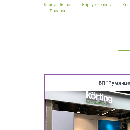
Корпус W1000-
Корпус Яблоня
Корпус Черный
Кор
ST19 Белый
Локарно
Премиум
БП "Румянце