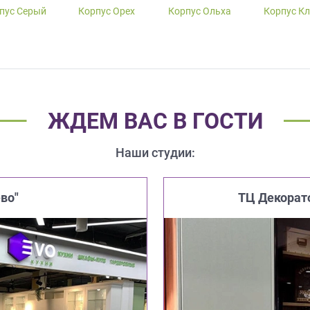
пус Серый
Корпус Орех
Корпус Ольха
Корпус К
ЖДЕМ ВАС В ГОСТИ
Наши студии:
во"
ТЦ Декорат