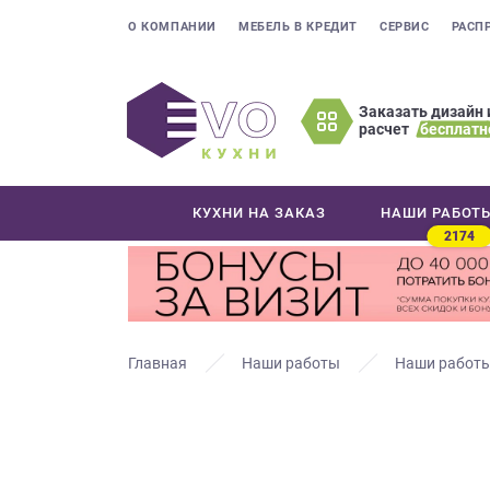
О КОМПАНИИ
МЕБЕЛЬ В КРЕДИТ
СЕРВИС
РАСП
Заказать дизайн 
расчет
бесплатн
Оставьте
ваши
контактные
КУХНИ НА ЗАКАЗ
НАШИ РАБОТ
данные
2174
Мы
свяжемся
с
вами
в
Главная
Наши работы
Наши работы
ближайшее
время
и
ответим
на