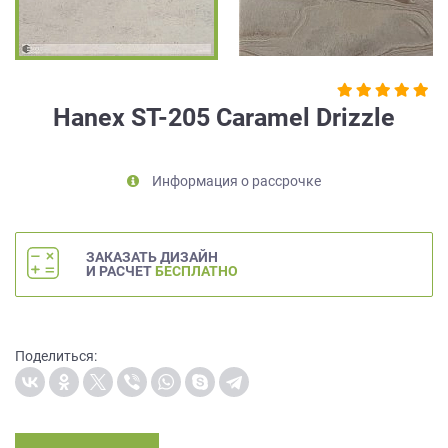
на
обработку
персональных
данных
,
а
Hanex ST-205 Caramel Drizzle
также
Согласие
на
Информация о рассрочке
обработку
персональных
данных
метрическими
ЗАКАЗАТЬ ДИЗАЙН
программами
И РАСЧЕТ
БЕСПЛАТНО
в
порядке
и
на
Поделиться:
условиях
Политики
обработки
персональных