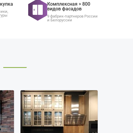
окупка
Комплексная > 800
видов фасадов
ники,
туры
9 фабрик-партнеров России
и Белоруссии