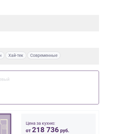
н
Хай-тек
Современные
евый
Цена за кухню:
218 736
от
руб.