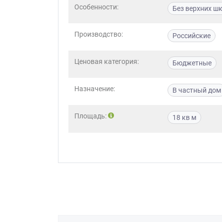
Особенности:
Без верхних ш
Приш
Производство:
Российские
Ценовая категория:
Бюджетные
Назначение:
В частный дом
Выездно
Площадь:
с образ
18 кв м
Нажим