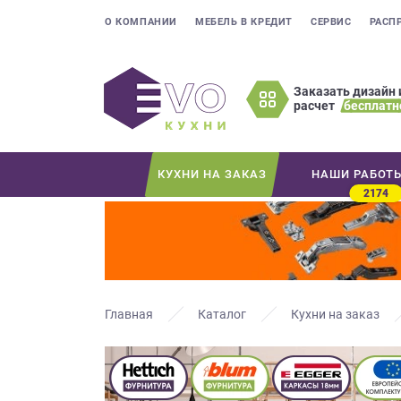
О КОМПАНИИ
МЕБЕЛЬ В КРЕДИТ
СЕРВИС
РАСП
Заказать дизайн 
расчет
бесплатн
Оставьте
ваши
контактные
КУХНИ НА ЗАКАЗ
НАШИ РАБОТ
данные
2174
Мы
свяжемся
с
вами
в
ближайшее
Главная
Каталог
Кухни на заказ
время
и
ответим
на