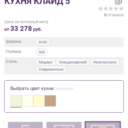
КУХНЯ КЛАЙД 5
на
обработку
0
отзывов
персональных
Цена за погонный метр
данных
,
33 278
а
от
руб.
также
Согласие
Ширина:
8100
на
Глубина:
обработку
600
персональных
Стиль:
Модерн
Скандинавский
Неоклассика
данных
Современные
метрическими
программами
в
Выбрать цвет кухни:
порядке
Бежевый
и
на
условиях
Политики
обработки
персональных