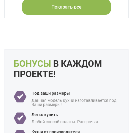
Показать все
Форма кухни:
Угловая
Прямая
Цвет:
Бежевый
Слоновая кость
Кремовый
Капучино
Длина:
Большие
Свои размеры
Отделка:
Под дерево
БОНУСЫ
В КАЖДОМ
Особенности:
Встроенные
Готовые
С встроенной техникой
ПРОЕКТЕ!
Производство:
Белорусские
Ценовая
Бюджетные
Под ваши размеры
категория:
Данная модель кухни изготавливается под
Ваши размеры!
Назначение:
В частный дом
Легко купить
Площадь:
18 кв м
Любой способ оплаты. Рассрочка.
Кухня от производителя