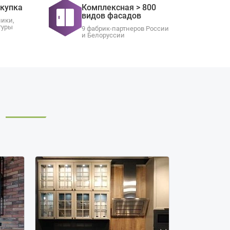
окупка
Комплексная > 800
видов фасадов
ники,
туры
9 фабрик-партнеров России
и Белоруссии