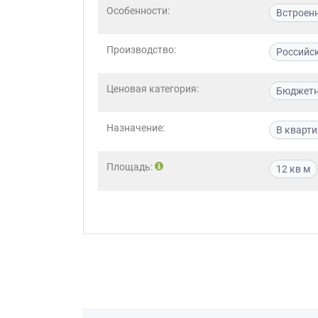
Особенности:
Встроен
Приш
Производство:
Российс
Ценовая категория:
Бюджет
Назначение:
В кварти
Выездно
с образ
Площадь:
12 кв м
Нажим