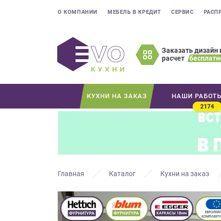
О КОМПАНИИ
МЕБЕЛЬ В КРЕДИТ
СЕРВИС
РАСП
Заказать дизайн 
расчет
бесплатн
Оставьте
ваши
контактные
КУХНИ НА ЗАКАЗ
НАШИ РАБОТ
данные
2174
Мы
свяжемся
с
вами
в
ближайшее
Главная
Каталог
Кухни на заказ
время
и
ответим
на