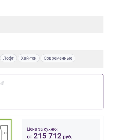
Лофт
Хай-тек
Современные
ый
Цена за кухню:
215 712
от
руб.