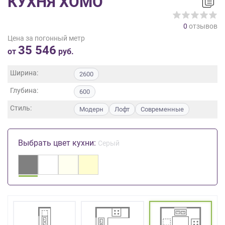
КУХНЯ ХОМО
на
обработку
0
отзывов
персональных
Цена за погонный метр
данных
,
35 546
а
от
руб.
также
Согласие
Ширина:
2600
на
Глубина:
обработку
600
персональных
Стиль:
Модерн
Лофт
Современные
данных
метрическими
программами
Выбрать цвет кухни:
Серый
в
порядке
и
на
условиях
Политики
обработки
персональных