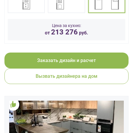
данных.
Цена за кухню:
213 276
от
руб.
Заказать дизайн и расчет
Вызвать дизайнера на дом