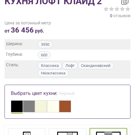
КУХНЯ ЛОФТ КЛАЙД 2
на
обработку
0
отзывов
персональных
Цена за погонный метр
данных
,
36 456
а
от
руб.
также
Согласие
Ширина:
3950
на
Глубина:
обработку
600
персональных
Стиль:
Классика
Лофт
Скандинавский
данных
Неоклассика
метрическими
программами
в
Выбрать цвет кухни:
порядке
Черный
и
на
условиях
Политики
обработки
персональных