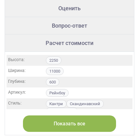
Оценить
Вопрос-ответ
Расчет стоимости
Высота:
2250
Ширина:
11000
Глубина:
600
Артикул:
Рейнбоу
Стиль:
Кантри
Скандинавский
Неоклассика
Страна:
Белоруссия
Показать все
Фасады:
МДФ
Эмаль
Стекло