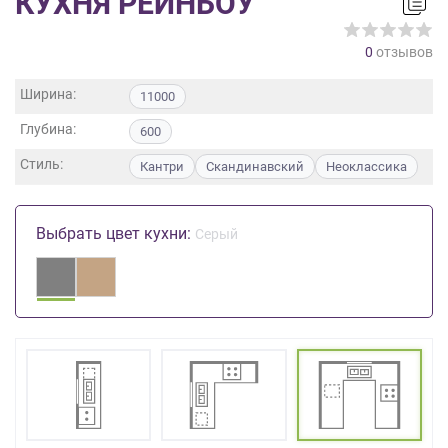
КУХНЯ РЕЙНБОУ
на
обработку
0
отзывов
персональных
данных
,
Ширина:
11000
а
также
Глубина:
600
Согласие
на
Стиль:
Кантри
Скандинавский
Неоклассика
обработку
персональных
данных
Выбрать цвет кухни:
Серый
метрическими
программами
в
порядке
и
на
условиях
Политики
обработки
персональных