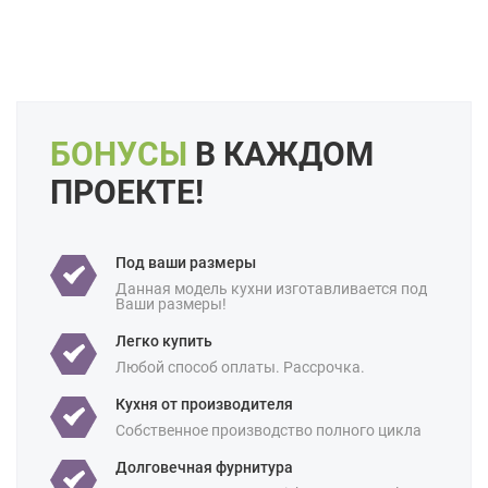
Форма кухни:
Угловая
С островом
С барной стойкой
Цвет:
Серый
Капучино
Длина:
Большие
Свои размеры
БОНУСЫ
В КАЖДОМ
Отделка:
Под дерево
ПРОЕКТЕ!
Особенности:
Встроенные
Готовые
С встроенной техникой
Производство:
Под ваши размеры
Белорусские
Данная модель кухни изготавливается под
Ценовая
Бюджетные
Ваши размеры!
категория:
Легко купить
Назначение:
В частный дом
Любой способ оплаты. Рассрочка.
Площадь:
18 кв м
Кухня от производителя
Собственное производство полного цикла
Долговечная фурнитура