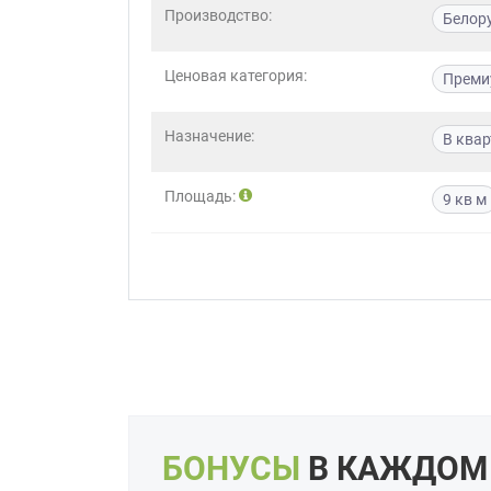
Производство:
Белор
Приш
Ценовая категория:
Преми
Назначение:
В квар
Площадь:
9 кв м
Выездно
с образ
Нажим
БОНУСЫ
В КАЖДОМ