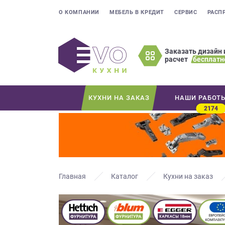
О КОМПАНИИ
МЕБЕЛЬ В КРЕДИТ
СЕРВИС
РАСП
Заказать дизайн 
расчет
бесплатн
Оставьте
ваши
контактные
КУХНИ НА ЗАКАЗ
НАШИ РАБОТ
данные
2174
Мы
свяжемся
с
вами
в
ближайшее
Главная
Каталог
Кухни на заказ
время
и
ответим
на