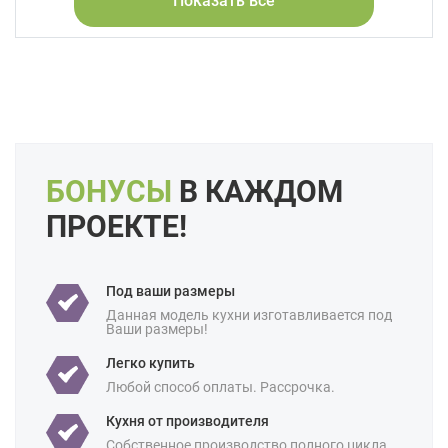
Показать все
Форма кухни:
Угловая
Цвет:
Серый
Бежевый
Слоновая кость
Кремовый
Коричневый
Капучино
Зеленый
Длина:
6 метров
Большие
Свои размеры
БОНУСЫ
В КАЖДОМ
Особенности:
Встроенные
Готовые
Под потолок
ПРОЕКТЕ!
С встроенной техникой
Производство:
Белорусские
Под ваши размеры
Ценовая
Премиум-класс
Данная модель кухни изготавливается под
категория:
Ваши размеры!
Назначение:
В квартиру
В частный дом
Легко купить
Для студии
Любой способ оплаты. Рассрочка.
Площадь:
10 кв м
12 кв м
Кухня от производителя
Собственное производство полного цикла