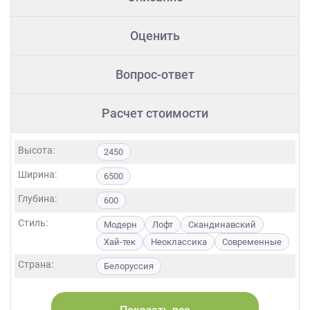
Оценить
Вопрос-ответ
Расчет стоимости
Высота:
2450
Ширина:
6500
Глубина:
600
Стиль:
Модерн
Лофт
Скандинавский
Хай-тек
Неоклассика
Современные
Страна:
Белоруссия
Фасады:
МДФ
Пластик
Пленка
Alvic / УФ лак
Эмаль