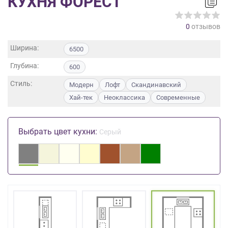
КУХНЯ ФОРЕСТ
на
обработку
0
отзывов
персональных
данных
,
Ширина:
6500
а
также
Глубина:
600
Согласие
на
Стиль:
Модерн
Лофт
Скандинавский
обработку
Хай-тек
Неоклассика
Современные
персональных
данных
метрическими
Выбрать цвет кухни:
Серый
программами
в
порядке
и
на
условиях
Политики
обработки
персональных