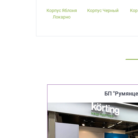
Корпус W1000-
Корпус Яблоня
Корпус Черный
Кор
ST19 Белый
Локарно
Премиум
БП "Румянце