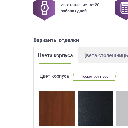
Изготовление -
от 20
Приш
рабочих дней
Варианты отделки
Цвета корпуса
Цвета столешниц
Выездно
с образ
Нажим
Цвет корпуса
Посмотреть все