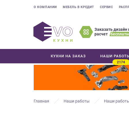
О КОМПАНИИ
МЕБЕЛЬ В КРЕДИТ
СЕРВИС
РАСП
Заказать дизайн 
расчет
бесплатн
Оставьте
ваши
контактные
КУХНИ НА ЗАКАЗ
НАШИ РАБОТ
данные
2174
Мы
свяжемся
с
вами
в
ближайшее
Главная
Наши работы
Наши работы
время
и
ответим
на