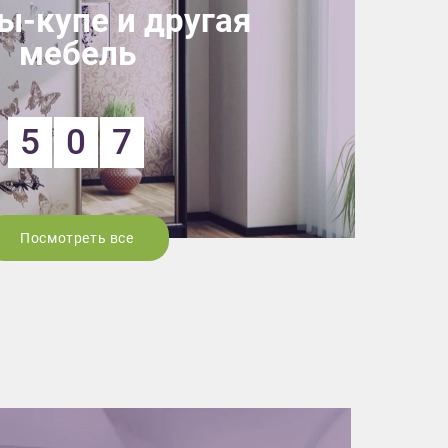
-купе и другая
мебель
5
0
7
Посмотреть все