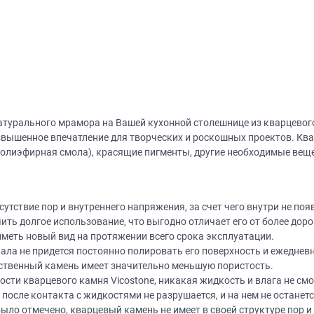
 натурального мрамора на Вашей кухонной столешнице из кварцевог
вышенное впечатление для творческих и роскошных проектов. Квар
полиэфирная смола), красящие пигменты, другие необходимые вещ
тсутствие пор и внутреннего напряжения, за счет чего внутри не п
чить долгое использование, что выгодно отличает его от более до
 иметь новый вид на протяжении всего срока эксплуатации.
иала не придется постоянно полировать его поверхность и ежедн
сственный камень имеет значительно меньшую пористость.
ости кварцевого камня Vicostone, никакая жидкость и влага не см
после контакта с жидкостями не разрушается, и на нем не останетс
ыло отмечено, кварцевый камень не имеет в своей структуре пор и