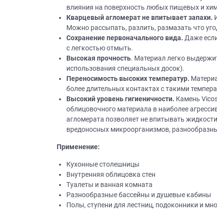
влияния на поверхность любых пищевых и хими
Кварцевый агломерат не впитывает запахи.
И
Можно рассыпать, разлить, размазать что уго
Сохранение первоначального вида.
Даже если
с легкостью отмыть.
Высокая прочность
. Материал легко выдержи
использования специальных досок).
Переносимость высоких температур.
Материа
более длительных контактах с такими темпера
Высокий уровень гигиеничности.
Камень Vicos
облицовочного материала в наиболее агрессив
агломерата позволяет не впитывать жидкости 
вредоносных микроорганизмов, разнообразных 
Применение:
Кухонные столешницы
Внутренняя облицовка стен
Туалеты и ванная комната
Разнообразные бассейны и душевые кабины
Полы, ступени для лестниц, подоконники и мно