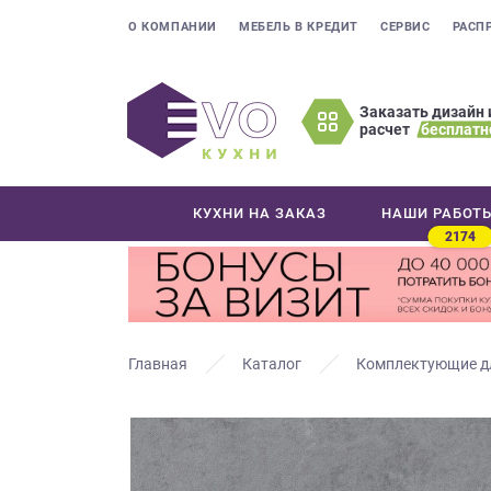
О КОМПАНИИ
МЕБЕЛЬ В КРЕДИТ
СЕРВИС
РАСП
Заказать дизайн 
расчет
бесплатн
Оставьте
ваши
контактные
КУХНИ НА ЗАКАЗ
НАШИ РАБОТ
данные
2174
Мы
свяжемся
с
вами
в
Главная
Каталог
Комплектующие д
ближайшее
время
и
ответим
на