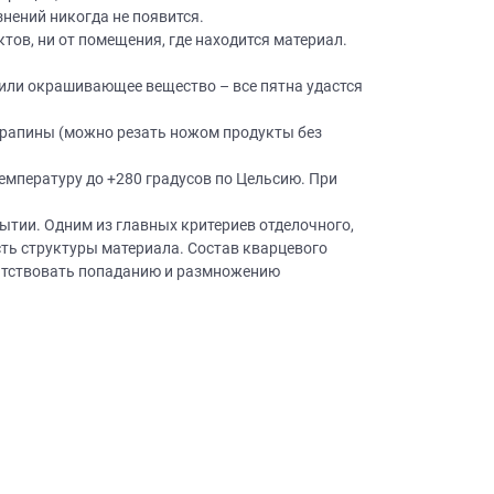
нений никогда не появится.
ктов, ни от помещения, где находится материал.
или окрашивающее вещество – все пятна удастся
царапины (можно резать ножом продукты без
мпературу до +280 градусов по Цельсию. При
×
робки?
×
ытии. Одним из главных критериев отделочного,
леко от
сть структуры материала. Состав кварцевого
епятствовать попаданию и размножению
ещение, подготовит
 для строителей
вы не купите мебель.
50 000 т.р.
уется?