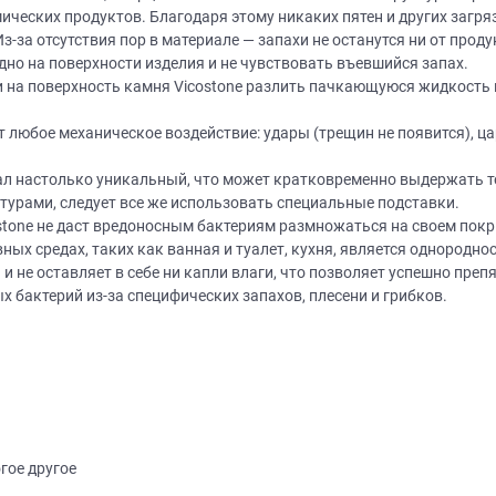
ческих продуктов. Благодаря этому никаких пятен и других загряз
з-за отсутствия пор в материале — запахи не останутся ни от проду
дно на поверхности изделия и не чувствовать въевшийся запах.
 на поверхность камня Vicostone разлить пачкающуюся жидкость 
т любое механическое воздействие: удары (трещин не появится), 
л настолько уникальный, что может кратковременно выдержать те
Нет времени? П
турами, следует все же использовать специальные подставки.
tone не даст вредоносным бактериям размножаться на своем покр
Наши салоны да
ных средах, таких как ванная и туалет, кухня, является однородно
Не нашли нужную модель
вас?
и не оставляет в себе ни капли влаги, что позволяет успешно пр
бактерий из-за специфических запахов, плесени и грибков.
или фасад мебели?
Дизайнер приедет к вам, замерит пом
дизайн-проект и предоставит чертежи
Разработаем и изготовим мебель любой сложности! Возможно
изготовление образца модели перед заказом
совершенно
БЕСПЛАТНО*
. Даже если 
*минимальная стоимость проекта от 1
Что от вас треб
гое другое