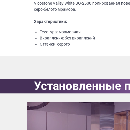
Vicostone Valley White BQ-2600 полированная по
серо-белого мрамора.
Приш
Характеристики:
Текстура: мраморная
Вкрапления: без вкраплений
Оттенки: серого
Выездно
с образ
Нажим
Установленные 