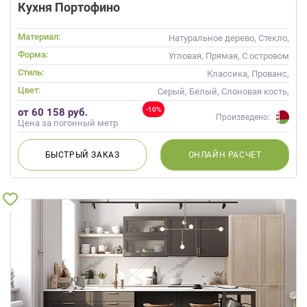
Кухня Портофино
Материал:
Натуральное дерево, Стекло,
Массив
Форма:
Угловая, Прямая, С островом
Стиль:
Классика, Прованс,
Скандинавский, Неоклассика
Цвет:
Серый, Белый, Слоновая кость,
Кремовый, Капучино
-10%
от 60 158 руб.
Произведено:
Цена за погонный метр
БЫСТРЫЙ
ЗАКАЗ
ОНЛАЙН
РАСЧЕТ