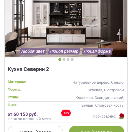
Кухня Северин 2
Материал:
Натуральное дерево, Стекло,
Массив
Форма:
Угловая, С островом
Стиль:
Классика, Скандинавский,
Неоклассика
Цвет:
Белый, Слоновая кость,
Коричневый
-10%
от 60 158 руб.
Произведено:
Цена за погонный метр