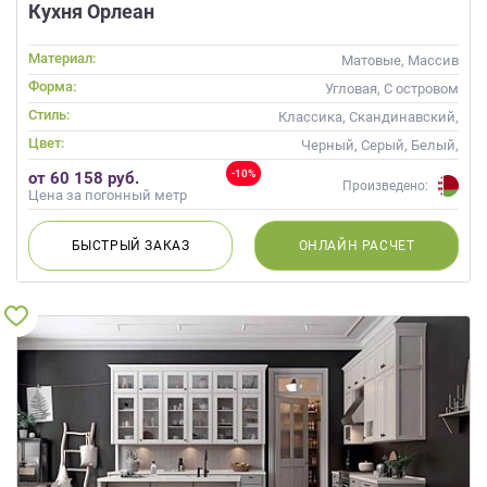
Кухня Орлеан
Материал:
Матовые, Массив
Форма:
Угловая, С островом
Стиль:
Классика, Скандинавский,
Неоклассика
Цвет:
Черный, Серый, Белый,
Слоновая кость
-10%
от 60 158 руб.
Произведено:
Цена за погонный метр
БЫСТРЫЙ
ЗАКАЗ
ОНЛАЙН
РАСЧЕТ