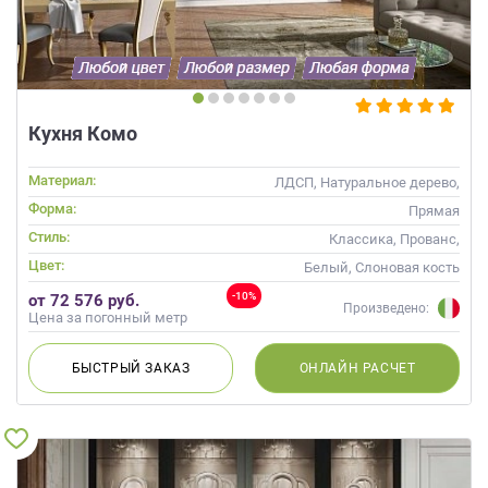
данных.
Кухня Комо
Материал:
ЛДСП, Натуральное дерево,
Стекло, Массив
Форма:
Прямая
Стиль:
Классика, Прованс,
Скандинавский, Неоклассика
Цвет:
Белый, Слоновая кость
-10%
от 72 576 руб.
Произведено:
Цена за погонный метр
БЫСТРЫЙ
ЗАКАЗ
ОНЛАЙН
РАСЧЕТ