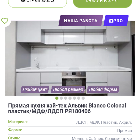
БЫСТРЫЙ
ЗАКАЗ
ОНЛАЙН
РАСЧЕТ
НАША РАБОТА
PRO
Прямая кухня хай-тек Альвик Blanco Colonal
пластик/МДФ/ЛДСП РЯ180406
Материал:
ЛДСП, МДФ, Пластик, Акрил,
Alvic / УФ лак,
Форма:
Прямая
Интегрированная ручка
Стиль:
Модерн, Хай-тек, Современные