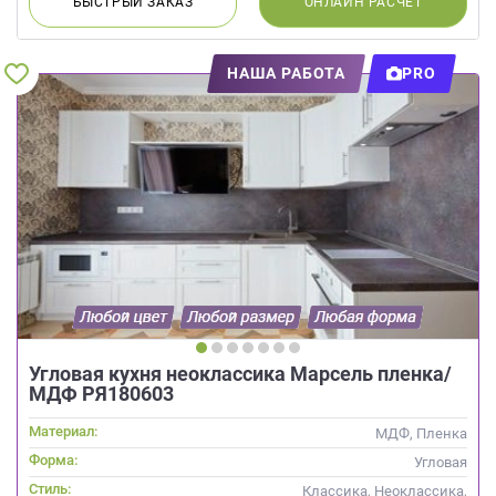
БЫСТРЫЙ
ЗАКАЗ
ОНЛАЙН
РАСЧЕТ
НАША РАБОТА
PRO
Угловая кухня неоклассика Марсель пленка/
МДФ РЯ180603
Материал:
МДФ, Пленка
Форма:
Угловая
Стиль:
Классика, Неоклассика,