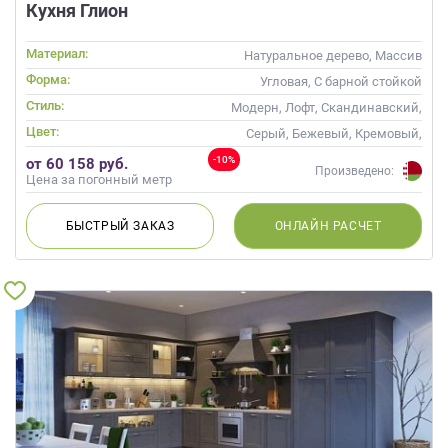
Кухня Глион
Материал:
Натуральное дерево, Массив
Форма:
Угловая, С барной стойкой
Стиль:
Модерн, Лофт, Скандинавский,
Неоклассика, Современные
Цвет:
Серый, Бежевый, Кремовый,
Коричневый, Капучино
-10%
от 60 158 руб.
Произведено:
Цена за погонный метр
БЫСТРЫЙ
ЗАКАЗ
ОНЛАЙН
РАСЧЕТ