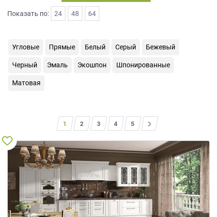
на
Показать по:
24
48
64
обработку
персональных
данных
,
Угловые
Прямые
Белый
Серый
Бежевый
а
также
Черный
Эмаль
Экошпон
Шпонированные
Согласие
на
Матовая
обработку
персональных
данных
метрическими
1
2
3
4
>
5
программами
в
порядке
и
на
условиях
Политики
обработки
персональных