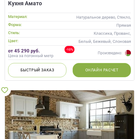
Кухня Амато
Материал:
Натуральное дерево, Стекло,
Массив, С патиной
Форма:
Прямая
Стиль:
Классика, Прованс,
Неоклассика
Цвет:
Белый, Бежевый, Слоновая
кость
-10%
от 45 290 руб.
Произведено:
Цена за погонный метр
БЫСТРЫЙ
ЗАКАЗ
ОНЛАЙН
РАСЧЕТ