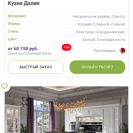
Кухня Далия
Материал:
Натуральное дерево, Стекло,
Массив
Форма:
Угловая, С барной стойкой
Стиль:
Классика, Скандинавский,
Неоклассика
Цвет:
Белый, Слоновая кость
-10%
от 60 158 руб.
Произведено:
Цена за погонный метр
БЫСТРЫЙ
ЗАКАЗ
ОНЛАЙН
РАСЧЕТ