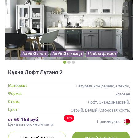
Кухня Лофт Лугано 2
Материал:
Натуральное дерево, Стекло,
Массив
Форма:
Угловая
Стиль:
Лофт, Скандинавский,
Неоклассика, Современные
Цвет:
Серый, Белый, Слоновая кость,
Кремовый, Белый верх темный
-10%
от 60 158 руб.
низ
Произведено:
Цена за погонный метр