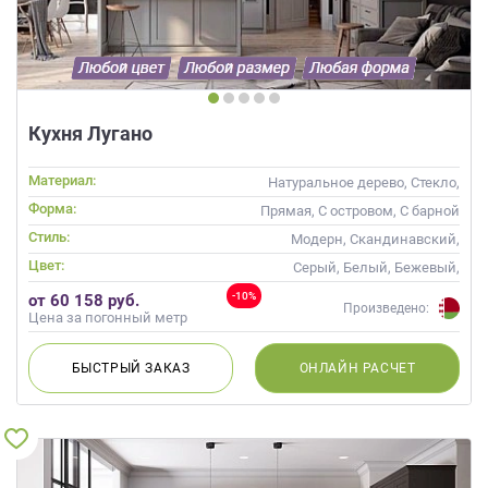
Кухня Лугано
Материал:
Натуральное дерево, Стекло,
Массив
Форма:
Прямая, С островом, С барной
стойкой
Стиль:
Модерн, Скандинавский,
Неоклассика, Современные
Цвет:
Серый, Белый, Бежевый,
Слоновая кость, Кремовый,
-10%
от 60 158 руб.
Капучино, Белый верх темный
Произведено:
Цена за погонный метр
низ
БЫСТРЫЙ
ЗАКАЗ
ОНЛАЙН
РАСЧЕТ