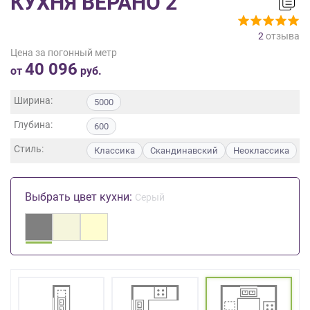
КУХНЯ ВЕРАНО 2
на
обработку
2
отзыва
персональных
Цена за погонный метр
данных
,
40 096
а
от
руб.
также
Согласие
Ширина:
5000
на
Глубина:
обработку
600
персональных
Стиль:
Классика
Скандинавский
Неоклассика
данных
метрическими
программами
Выбрать цвет кухни:
Серый
в
порядке
и
на
условиях
Политики
обработки
персональных