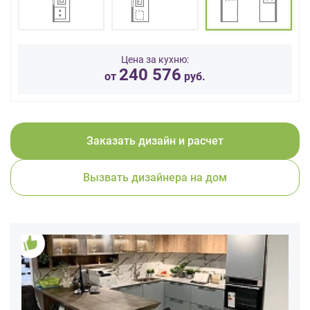
данных.
Цена за кухню:
240 576
от
руб.
Заказать дизайн и расчет
Вызвать дизайнера на дом