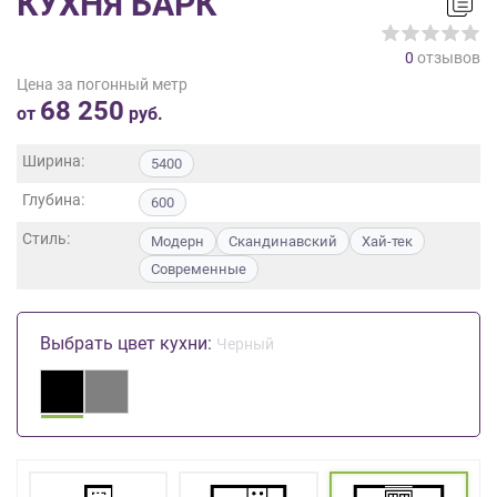
КУХНЯ БАРК
на
обработку
0
отзывов
персональных
Цена за погонный метр
данных
,
68 250
а
от
руб.
также
Согласие
Ширина:
5400
на
Глубина:
обработку
600
персональных
Стиль:
Модерн
Скандинавский
Хай-тек
данных
Современные
метрическими
программами
в
Выбрать цвет кухни:
порядке
Черный
и
на
условиях
Политики
обработки
персональных