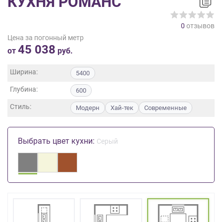
КУХНЯ РОМАНС
на
обработку
0
отзывов
персональных
Цена за погонный метр
данных
,
45 038
а
от
руб.
также
Согласие
Ширина:
5400
на
Глубина:
обработку
600
персональных
Стиль:
Модерн
Хай-тек
Современные
данных
метрическими
программами
Выбрать цвет кухни:
Серый
в
порядке
и
на
условиях
Политики
обработки
персональных