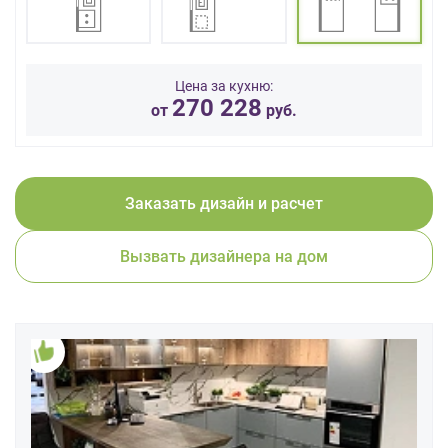
данных.
Цена за кухню:
270 228
от
руб.
Заказать дизайн и расчет
Вызвать дизайнера на дом