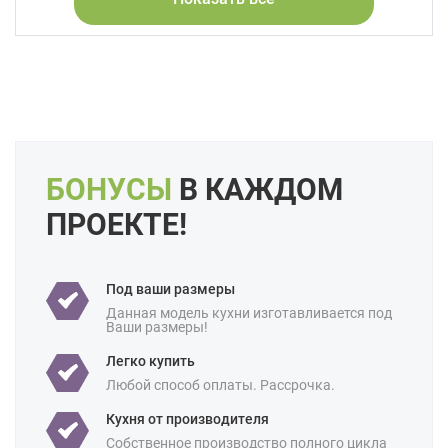
Форма кухни:
Прямая
Цвет:
Серый
Бежевый
Коричневый
Длина:
3,4 метра
Маленькие
Свои размеры
Отделка:
Под дерево
Особенности:
Встроенные
Под потолок
БОНУСЫ
В КАЖДОМ
С встроенной техникой
ПРОЕКТЕ!
Производство:
Белорусские
Ценовая
Бюджетные
категория:
Под ваши размеры
Назначение:
В квартиру
Для студии
Данная модель кухни изготавливается под
Ваши размеры!
Площадь:
7 кв м
8 кв м
9 кв м
10 кв м
Легко купить
Любой способ оплаты. Рассрочка.
Кухня от производителя
Собственное производство полного цикла