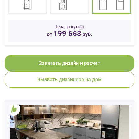
данных.
Цена за кухню:
199 668
от
руб.
Заказать дизайн и расчет
Вызвать дизайнера на дом