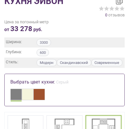
КУХНЯ ЭЙВОН
на
обработку
0
отзывов
персональных
Цена за погонный метр
данных
,
33 278
а
от
руб.
также
Согласие
Ширина:
3300
на
Глубина:
обработку
600
персональных
Стиль:
Модерн
Скандинавский
Современные
данных
метрическими
программами
Выбрать цвет кухни:
Серый
в
порядке
и
на
условиях
Политики
обработки
персональных