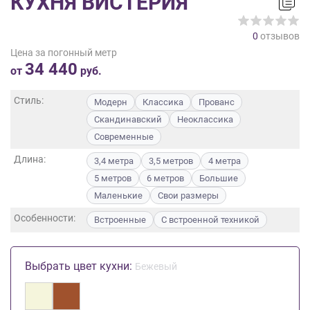
КУХНЯ ВИСТЕРИЯ
на
обработку
0
отзывов
персональных
Цена за погонный метр
данных
,
34 440
а
от
руб.
также
Согласие
Стиль:
Модерн
Классика
Прованс
на
Скандинавский
Неоклассика
обработку
Современные
персональных
данных
Длина:
3,4 метра
3,5 метров
4 метра
метрическими
5 метров
6 метров
Большие
программами
Маленькие
Свои размеры
в
порядке
Особенности:
Встроенные
С встроенной техникой
и
на
условиях
Выбрать цвет кухни:
Бежевый
Политики
обработки
персональных