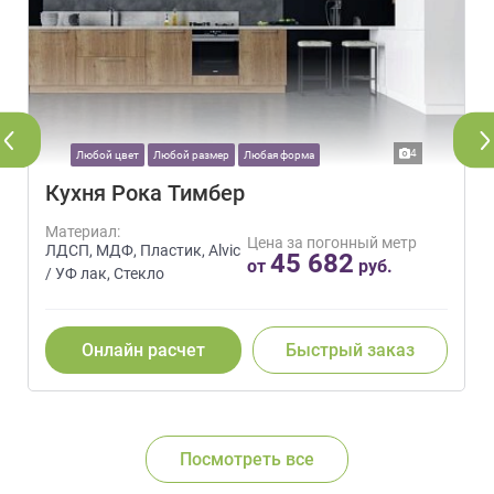
4
Любой цвет
Любой размер
Любая форма
Кухня Рока Тимбер
Материал:
Цена за погонный метр
ЛДСП, МДФ, Пластик, Alvic
45 682
от
руб.
/ УФ лак, Стекло
Онлайн расчет
Быстрый заказ
Посмотреть все