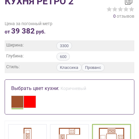
КУХНЯ РЕТРО 2
на
обработку
0
отзывов
персональных
Цена за погонный метр
данных
,
39 382
а
от
руб.
также
Согласие
Ширина:
3300
на
Глубина:
обработку
600
персональных
Стиль:
Классика
Прованс
данных
метрическими
программами
Выбрать цвет кухни:
Коричневый
в
порядке
и
на
условиях
Политики
обработки
персональных