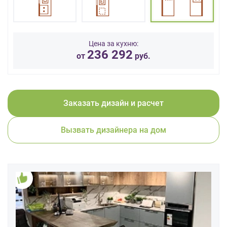
данных.
Цена за кухню:
236 292
от
руб.
Заказать дизайн и расчет
Вызвать дизайнера на дом