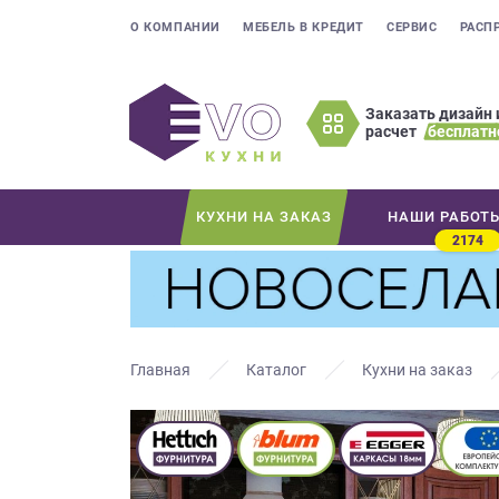
О КОМПАНИИ
МЕБЕЛЬ В КРЕДИТ
СЕРВИС
РАСП
Заказать дизайн 
расчет
бесплатн
Оставьте
ваши
контактные
КУХНИ НА ЗАКАЗ
НАШИ РАБОТ
данные
2174
Мы
свяжемся
с
вами
в
Главная
Каталог
Кухни на заказ
ближайшее
время
и
ответим
на