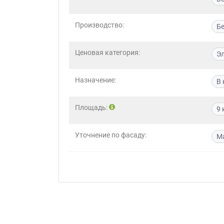
Приш
Производство:
Б
Ценовая категория:
Э
Назначение:
В 
Выездно
Площадь:
9 
с образ
Нажим
Уточнение по фасаду:
М