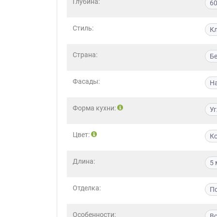
Глубина:
6
Стиль:
К
Страна:
Б
Фасады:
Н
Форма кухни:
У
Цвет:
К
Длина:
5 
Отделка:
По
Особенности:
В