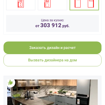
данных.
Цена за кухню:
303 912
от
руб.
Заказать дизайн и расчет
Вызвать дизайнера на дом