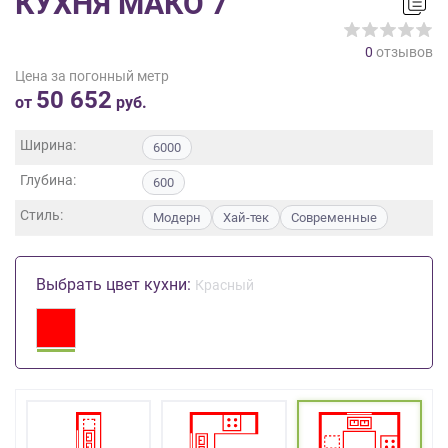
КУХНЯ МАКО 7
на
обработку
0
отзывов
персональных
Цена за погонный метр
данных
,
50 652
а
от
руб.
также
Согласие
Ширина:
6000
на
Глубина:
обработку
600
персональных
Стиль:
Модерн
Хай-тек
Современные
данных
метрическими
программами
Выбрать цвет кухни:
Красный
в
порядке
и
на
условиях
Политики
обработки
персональных