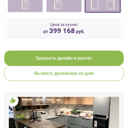
данных.
Цена за кухню:
399 168
от
руб.
Заказать дизайн и расчет
Вызвать дизайнера на дом