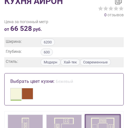
КУХНЯ АЙРОН
на
обработку
0
отзывов
персональных
Цена за погонный метр
данных
,
66 528
а
от
руб.
также
Согласие
Ширина:
6200
на
Глубина:
обработку
600
персональных
Стиль:
Модерн
Хай-тек
Современные
данных
метрическими
программами
Выбрать цвет кухни:
Бежевый
в
порядке
и
на
условиях
Политики
обработки
персональных