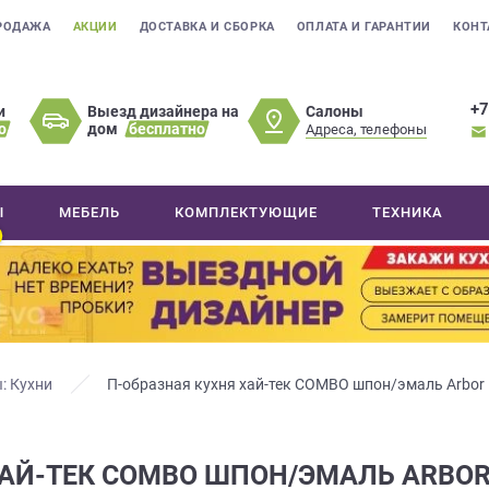
РОДАЖА
АКЦИИ
ДОСТАВКА И СБОРКА
ОПЛАТА И ГАРАНТИИ
КОНТ
+7
Салоны
и
Выезд дизайнера на
о
дом
бесплатно
Адреса, телефоны
Ы
МЕБЕЛЬ
КОМПЛЕКТУЮЩИЕ
ТЕХНИКА
: Кухни
П-образная кухня хай-тек COMBO шпон/эмаль Arbo
ХАЙ-ТЕК COMBO ШПОН/ЭМАЛЬ ARBO