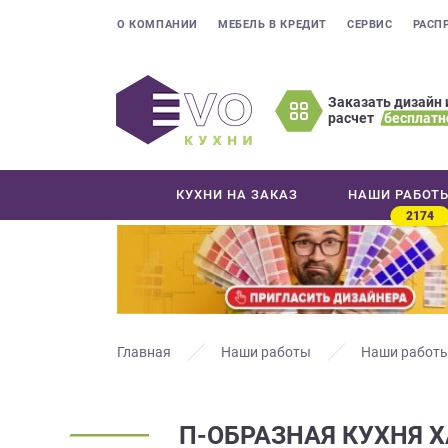
О КОМПАНИИ
МЕБЕЛЬ В КРЕДИТ
СЕРВИС
РАСП
Заказать дизайн 
расчет
бесплатн
Оставьте
ваши
контактные
КУХНИ НА ЗАКАЗ
НАШИ РАБОТ
данные
2174
Мы
свяжемся
с
вами
в
ближайшее
Главная
Наши работы
Наши работы
время
и
ответим
П-ОБРАЗНАЯ КУХНЯ 
на