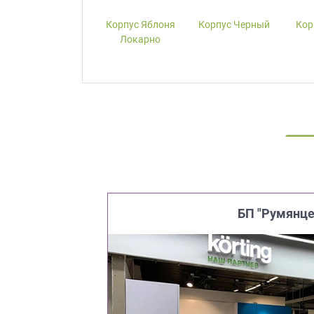
Корпус W1000-
Корпус Яблоня
Корпус Черный
Кор
ST19 Белый
Локарно
Премиум
БП "Румянце