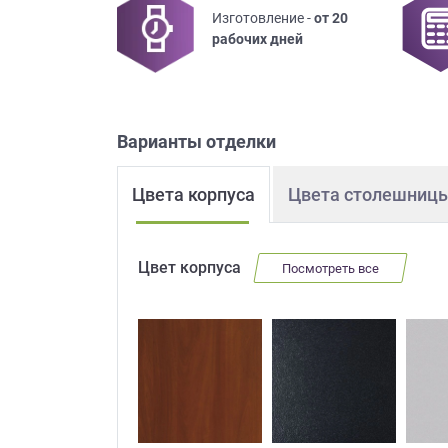
Изготовление -
от 20
Приш
рабочих дней
Варианты отделки
Цвета корпуса
Цвета столешниц
Выездно
с образ
Нажим
Цвет корпуса
Посмотреть все