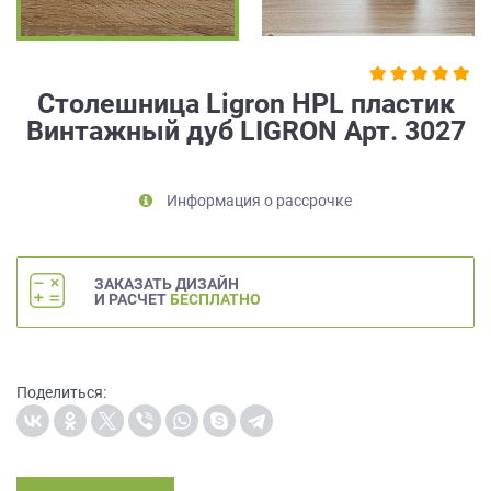
на
обработку
персональных
данных
,
Столешница Ligron HPL пластик
а
Винтажный дуб LIGRON Арт. 3027
также
Согласие
на
обработку
Информация о рассрочке
персональных
данных
метрическими
ЗАКАЗАТЬ ДИЗАЙН
программами
И РАСЧЕТ
БЕСПЛАТНО
в
порядке
и
на
Поделиться:
условиях
Политики
обработки
персональных