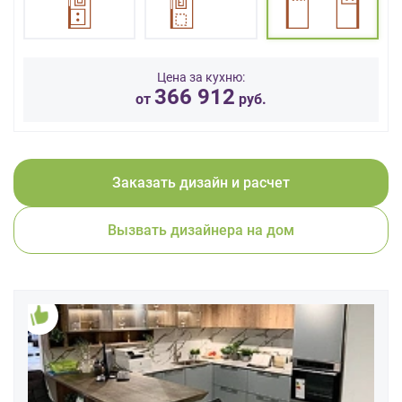
данных.
Цена за кухню:
366 912
от
руб.
Заказать дизайн и расчет
Вызвать дизайнера на дом