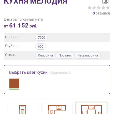
КУХНЯ МЕЛОДИЯ
на
обработку
0
отзывов
персональных
Цена за погонный метр
данных
,
61 152
а
от
руб.
также
Согласие
Ширина:
7000
на
Глубина:
обработку
600
персональных
Стиль:
Классика
Прованс
Неоклассика
данных
метрическими
программами
Выбрать цвет кухни:
Коричневый
в
порядке
и
на
условиях
Политики
обработки
персональных