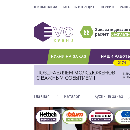
О КОМПАНИИ
МЕБЕЛЬ В КРЕДИТ
СЕРВИС
РАСП
Заказать дизайн 
расчет
бесплатн
Оставьте
ваши
контактные
КУХНИ НА ЗАКАЗ
НАШИ РАБОТ
данные
2174
Мы
свяжемся
с
вами
в
Главная
Каталог
Кухни на заказ
ближайшее
время
и
ответим
на