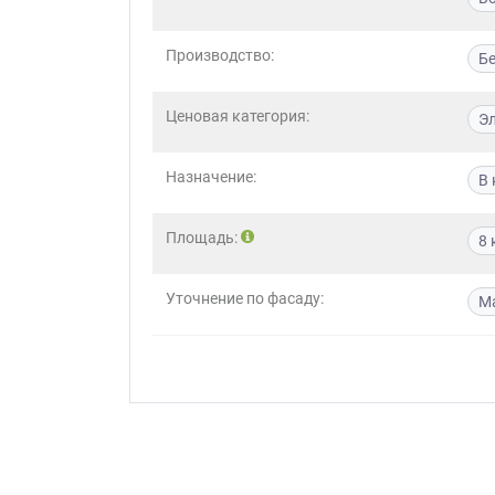
Приш
Производство:
Б
Ценовая категория:
Э
Назначение:
В 
Выездно
Площадь:
8 
с образ
Нажим
Уточнение по фасаду:
М