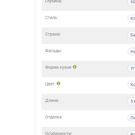
Глубина:
6
Стиль:
К
Страна:
Б
Фасады:
Н
Форма кухни:
У
Цвет:
К
Длина:
5 
Отделка:
По
Особенности:
В