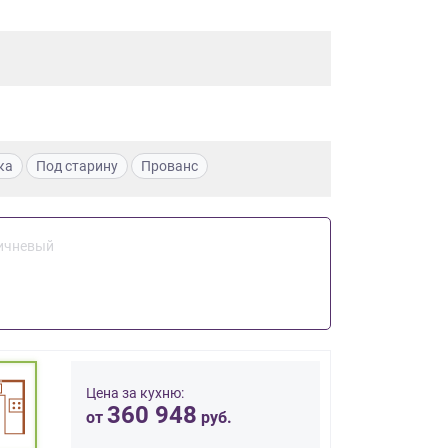
ка
Под старину
Прованс
ичневый
Цена за кухню:
360 948
от
руб.