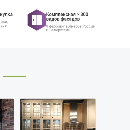
окупка
Комплексная > 800
видов фасадов
ники,
туры
9 фабрик-партнеров России
и Белоруссии