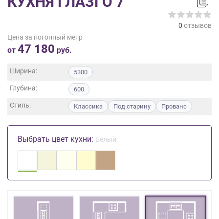
КУХНЯ ГЛАЗГО 7
на
обработку
0
отзывов
персональных
Цена за погонный метр
данных
,
47 180
а
от
руб.
также
Согласие
Ширина:
5300
на
Глубина:
обработку
600
персональных
Стиль:
Классика
Под старину
Прованс
данных
метрическими
программами
Выбрать цвет кухни:
Белый
в
порядке
и
на
условиях
Политики
обработки
персональных