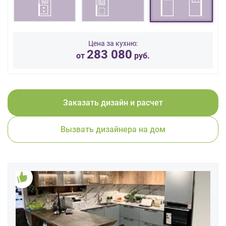
данных.
Цена за кухню:
283 080
от
руб.
Заказать дизайн и расчет
Вызвать дизайнера на дом