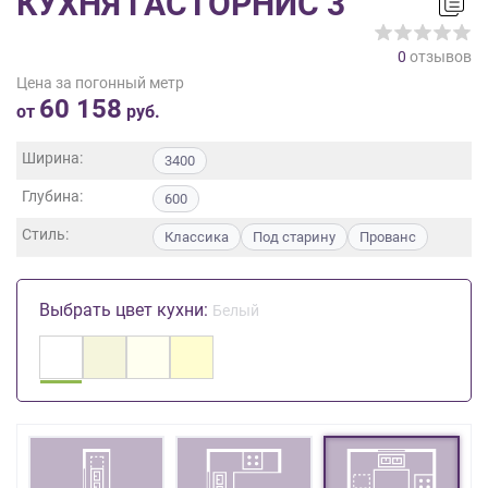
КУХНЯ ГАСТОРНИС 3
на
обработку
0
отзывов
персональных
Цена за погонный метр
данных
,
60 158
а
от
руб.
также
Согласие
Ширина:
3400
на
Глубина:
обработку
600
персональных
Стиль:
Классика
Под старину
Прованс
данных
метрическими
программами
Выбрать цвет кухни:
Белый
в
порядке
и
на
условиях
Политики
обработки
персональных