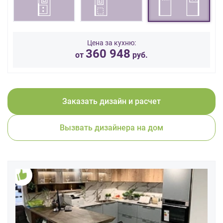
данных.
Цена за кухню:
360 948
от
руб.
Заказать дизайн и расчет
Вызвать дизайнера на дом