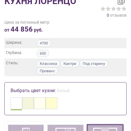
КУХНЯ ЛОРЕНЦО
на
обработку
0
отзывов
персональных
Цена за погонный метр
данных
,
44 856
а
от
руб.
также
Согласие
Ширина:
4700
на
Глубина:
обработку
600
персональных
Стиль:
Классика
Кантри
Под старину
данных
Прованс
метрическими
программами
в
Выбрать цвет кухни:
порядке
Белый
и
на
условиях
Политики
обработки
персональных