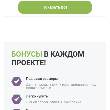
Натуральное дерево
Стекло
Массив
С патиной
Показать все
Форма кухни:
Угловая
Цвет:
Серый
Белый
Бежевый
Слоновая кость
Кремовый
Длина:
4 метра
Маленькие
Свои размеры
Отделка:
Под дерево
БОНУСЫ
В КАЖДОМ
Особенности:
Встроенные
Готовые
Под потолок
ПРОЕКТЕ!
С встроенной техникой
Производство:
Российские
Под ваши размеры
Ценовая
Элитные
Данная модель кухни изготавливается под
категория:
Ваши размеры!
Назначение:
В квартиру
Для студии
Легко купить
Для хрущевки
Любой способ оплаты. Рассрочка.
Площадь: