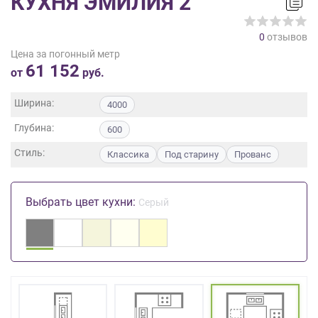
КУХНЯ ЭМИЛИЯ 2
на
обработку
0
отзывов
персональных
Цена за погонный метр
данных
,
61 152
а
от
руб.
также
Согласие
Ширина:
4000
на
Глубина:
обработку
600
персональных
Стиль:
Классика
Под старину
Прованс
данных
метрическими
программами
Выбрать цвет кухни:
Серый
в
порядке
и
на
условиях
Политики
обработки
персональных