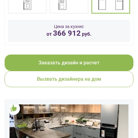
данных.
Цена за кухню:
366 912
от
руб.
Заказать дизайн и расчет
Вызвать дизайнера на дом