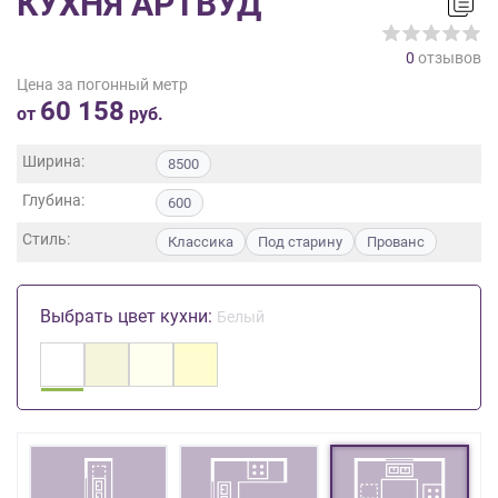
КУХНЯ АРТВУД
на
обработку
0
отзывов
персональных
Цена за погонный метр
данных
,
60 158
а
от
руб.
также
Согласие
Ширина:
8500
на
Глубина:
обработку
600
персональных
Стиль:
Классика
Под старину
Прованс
данных
метрическими
программами
Выбрать цвет кухни:
Белый
в
порядке
и
на
условиях
Политики
обработки
персональных