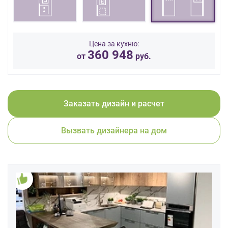
данных.
Цена за кухню:
360 948
от
руб.
Заказать дизайн и расчет
Вызвать дизайнера на дом