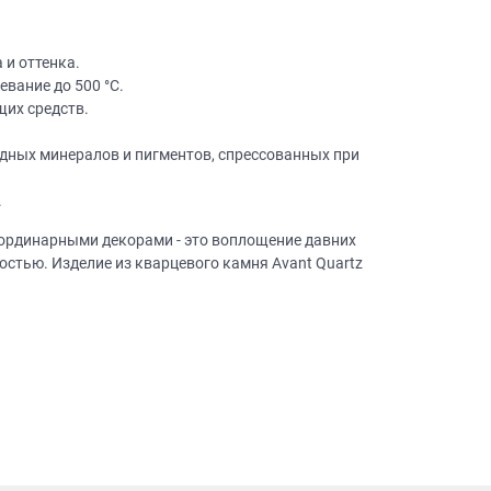
 и оттенка.
вание до 500 °C.
щих средств.
одных минералов и пигментов, спрессованных при
×
робки?
.
×
леко от
еординарными декорами - это воплощение давних
остью. Изделие из кварцевого камня Avant Quartz
ещение, подготовит
 для строителей
вы не купите мебель.
50 000 т.р.
уется?