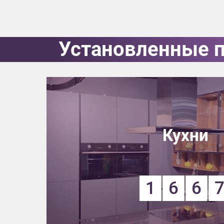
Приш
Установленные 
Выездно
с образ
Нажим
Кухни
1
6
6