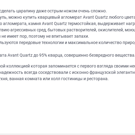
, сделать царапину даже острым ножом очень сложно.
упь, можно купить кварцевый агломерат Avant Quartz любого цвета
 агломерата, камня Avant Quartz термостойкая, выдерживает нагре
твию агрессивных сред, бытовых растворителей, окислителей, мою
не имеет пор, поэтому не впитывает запахи.
пользуются передовые технологии и максимальное количество прир
Нет времени? П
ата Avant Quartz до 95% кварца, совершенно безвредного вещества
Наши салоны да
ой коллекцией которая запоминается с первого взгляда своими н
Не нашли нужную модель
надежность всегда соседствовали с исконно французской элегантн
вас?
хня, ванная комната или холл гостиницы и ресторана.
или фасад мебели?
Дизайнер приедет к вам, замерит пом
дизайн-проект и предоставит чертежи
Разработаем и изготовим мебель любой сложности! Возможно
изготовление образца модели перед заказом
совершенно
БЕСПЛАТНО*
. Даже если 
*минимальная стоимость проекта от 1
Что от вас треб