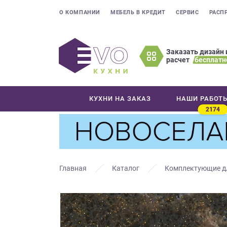
О КОМПАНИИ
МЕБЕЛЬ В КРЕДИТ
СЕРВИС
РАСП
Заказать дизайн 
расчет
бесплатн
Оставьте
ваши
контактные
КУХНИ НА ЗАКАЗ
НАШИ РАБОТ
данные
2174
Мы
свяжемся
с
вами
в
Главная
Каталог
Комплектующие д
ближайшее
время
и
ответим
на