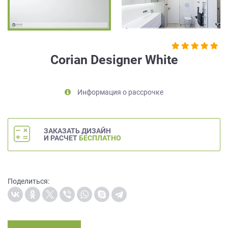
на
обработку
персональных
данных
,
а
Corian Designer White
также
Согласие
на
Информация о рассрочке
обработку
персональных
данных
метрическими
ЗАКАЗАТЬ ДИЗАЙН
программами
И РАСЧЕТ
БЕСПЛАТНО
в
порядке
и
на
Поделиться:
условиях
Политики
обработки
персональных