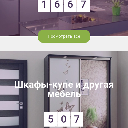
1
6
6
7
Посмотреть все
Шкафы-купе и другая
мебель
5
0
7