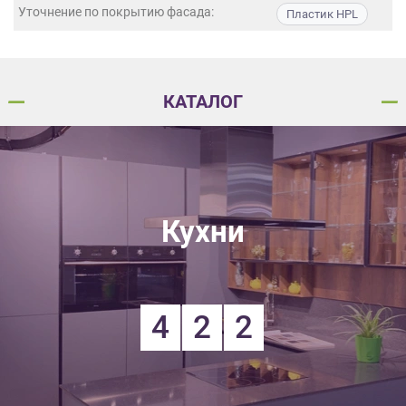
данных.
Уточнение по покрытию фасада:
Пластик HPL
КАТАЛОГ
Кухни
4
2
2