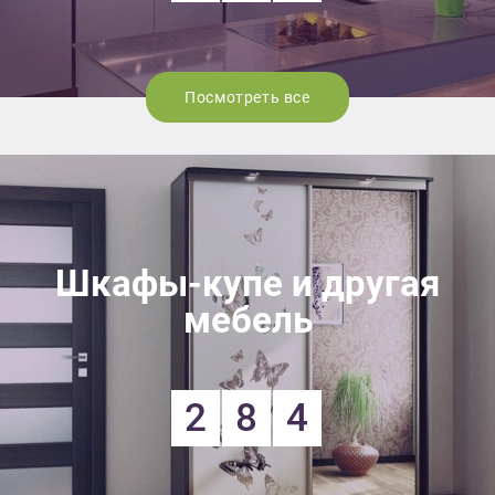
Посмотреть все
Шкафы-купе и другая
мебель
2
8
4