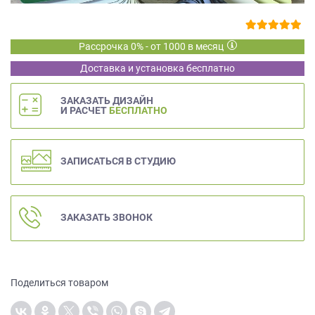
на
обработку
персональных
Рассрочка 0% - от 1000 в месяц
данных
,
Доставка и установка бесплатно
а
также
Согласие
ЗАКАЗАТЬ ДИЗАЙН
И РАСЧЕТ
БЕСПЛАТНО
на
обработку
персональных
данных
ЗАПИСАТЬСЯ В СТУДИЮ
метрическими
программами
в
порядке
ЗАКАЗАТЬ ЗВОНОК
и
на
условиях
Политики
Поделиться товаром
обработки
персональных