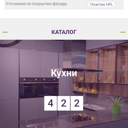
данных.
Уточнение по покрытию фасада:
Пластик HPL
КАТАЛОГ
Кухни
4
2
2