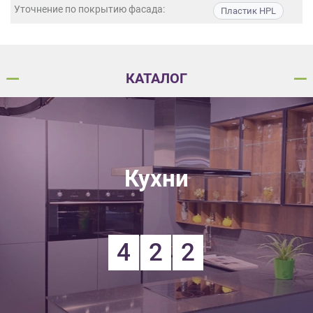
данных.
Уточнение по покрытию фасада:
Пластик HPL
КАТАЛОГ
Кухни
4
2
2