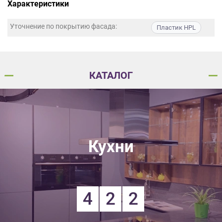
Характеристики
данных.
Уточнение по покрытию фасада:
Пластик HPL
КАТАЛОГ
Кухни
4
2
2