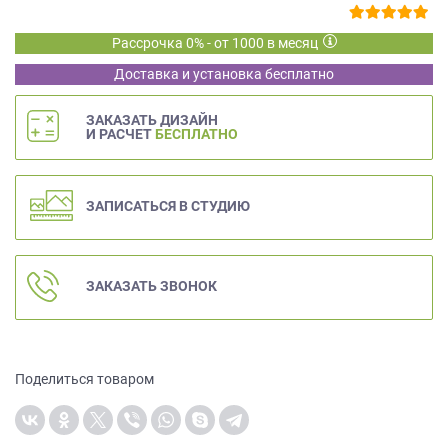
на
обработку
Рассрочка 0% - от 1000 в месяц
персональных
Доставка и установка бесплатно
данных
,
а
также
ЗАКАЗАТЬ ДИЗАЙН
И РАСЧЕТ
БЕСПЛАТНО
Согласие
на
обработку
персональных
ЗАПИСАТЬСЯ В СТУДИЮ
данных
метрическими
программами
ЗАКАЗАТЬ ЗВОНОК
в
порядке
и
на
условиях
Поделиться товаром
Политики
обработки
персональных