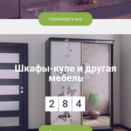
Посмотреть все
Шкафы-купе и другая
мебель
2
8
4