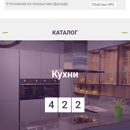
данных.
Уточнение по покрытию фасада:
Пластик HPL
КАТАЛОГ
Кухни
4
2
2