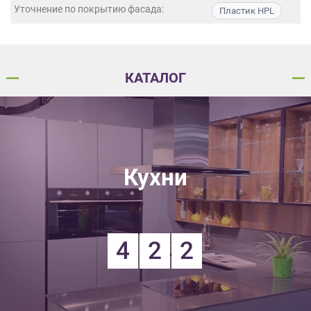
данных.
Уточнение по покрытию фасада:
Пластик HPL
КАТАЛОГ
Кухни
4
2
2