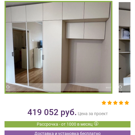
на
обработку
персональных
данных
,
а
также
Согласие
на
обработку
персональных
данных
метрическими
программами
в
порядке
и
на
419 052
руб.
условиях
Цена за проект
Политики
Рассрочка - от 1000 в месяц
обработки
персональных
Доставка и установка бесплатно