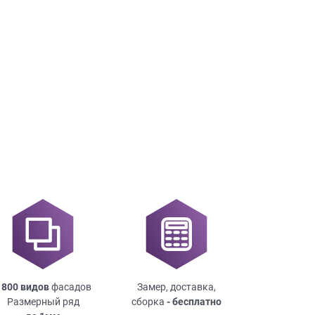
×
робки?
×
леко от
ещение, подготовит
 для строителей
вы не купите мебель.
 800 видов
фасадов
Замер, доставка,
50 000 т.р.
Размерный ряд
сборка
- бесплатно