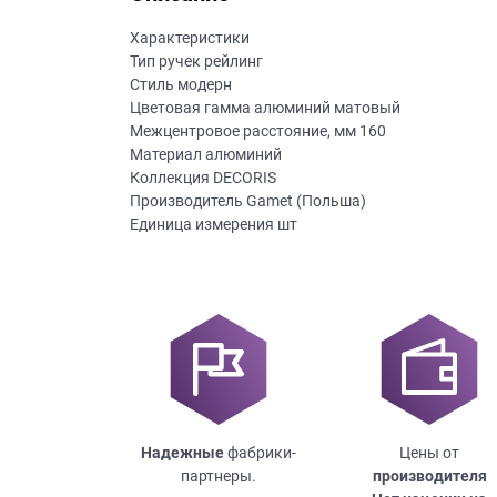
на
Характеристики
обработку
Тип ручек рейлинг
персональных
Стиль модерн
данных
,
Цветовая гамма алюминий матовый
а
Межцентровое расстояние, мм 160
также
Материал алюминий
Согласие
Коллекция DECORIS
на
Производитель Gamet (Польша)
обработку
Единица измерения шт
персональных
данных
метрическими
программами
в
порядке
и
на
условиях
Политики
Надежные
фабрики-
Цены от
обработки
партнеры.
производителя
персональных