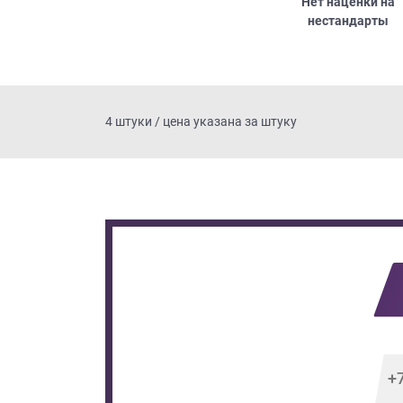
Нет наценки на
данных.
нестандарты
Приш
4 штуки / цена указана за штуку
Выездно
с образ
Нажим