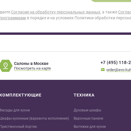
 даете
Согласие на обработку персональных данных
, а также
Согла
 программами
в порядке и на условиях Политики обработки персон
+7 (495) 118-
Салоны в Москве
Посмотреть на карте
order@evo-kuh
КОМПЛЕКТУЮЩИЕ
ТЕХНИКА
Фасады для кухни
Духовые шкафы
Шкафы кухонные (варианты исполнения)
Варочные панели
Пристеночный бортик
Вытяжки для кухни