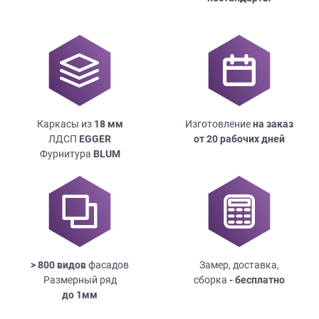
данных.
Каркасы из
18
мм
Изготовление
на заказ
ЛДСП
EGGER
от 20 рабочих дней
Фурнитура
BLUM
> 800 видов
фасадов
Замер, доставка,
Размерный ряд
сборка
- бесплатно
до
1мм