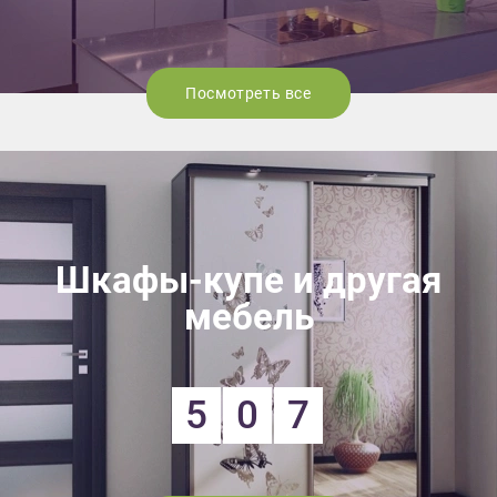
Посмотреть все
Шкафы-купе и другая
мебель
5
0
7