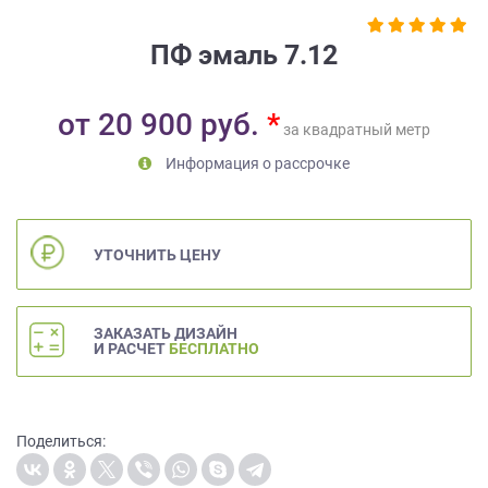
на
обработку
ПФ эмаль 7.12
персональных
данных
,
а
от
20 900
руб.
*
также
за квадратный метр
Согласие
Информация о рассрочке
на
обработку
персональных
данных
УТОЧНИТЬ ЦЕНУ
метрическими
программами
в
ЗАКАЗАТЬ ДИЗАЙН
порядке
И РАСЧЕТ
БЕСПЛАТНО
и
на
условиях
Политики
Поделиться:
обработки
персональных