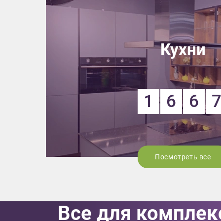
Приш
Кухни
1
6
6
Выездно
с образ
Нажим
Посмотреть все
Все для комплек