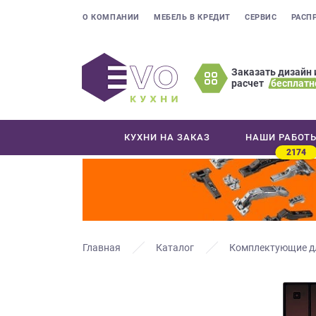
О КОМПАНИИ
МЕБЕЛЬ В КРЕДИТ
СЕРВИС
РАСП
Заказать дизайн 
расчет
бесплатн
Оставьте
ваши
контактные
КУХНИ НА ЗАКАЗ
НАШИ РАБОТ
данные
2174
Мы
свяжемся
с
вами
в
ближайшее
Главная
Каталог
Комплектующие д
время
и
ответим
на