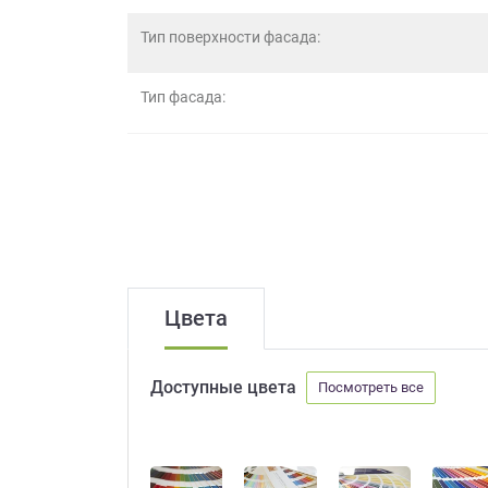
данных.
Тип поверхности фасада:
Тип фасада:
Цвета
Доступные цвета
Посмотреть все