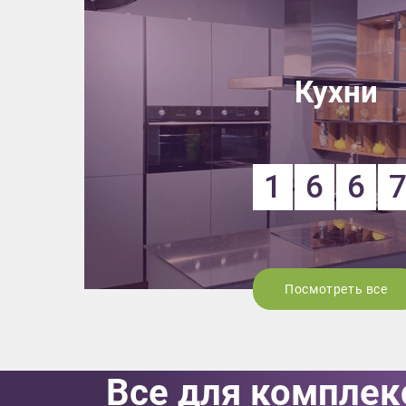
Приш
Кухни
1
6
6
Выездно
с образ
Нажим
Посмотреть все
Все для комплек