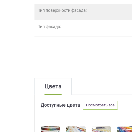
данных.
Тип поверхности фасада:
Тип фасада:
Цвета
Доступные цвета
Посмотреть все