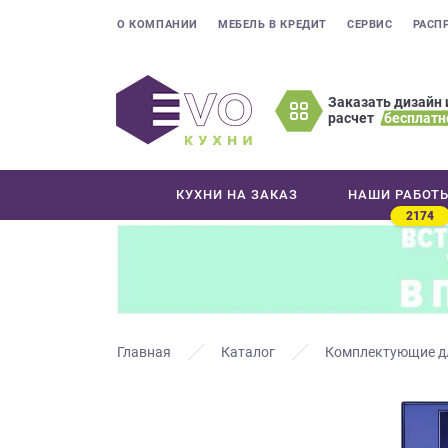
О КОМПАНИИ
МЕБЕЛЬ В КРЕДИТ
СЕРВИС
РАСП
Заказать дизайн 
расчет
бесплатн
Оставьте
ваши
контактные
КУХНИ НА ЗАКАЗ
НАШИ РАБОТ
данные
2174
Мы
свяжемся
с
вами
в
ближайшее
Главная
Каталог
Комплектующие д
время
и
ответим
на